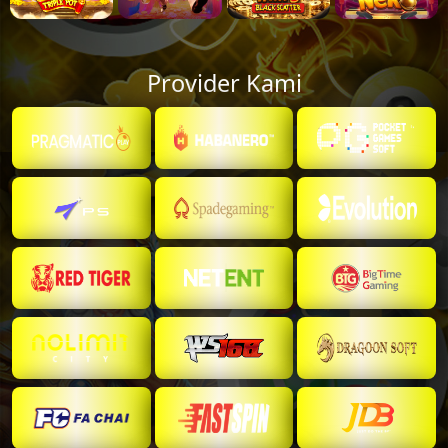
Provider Kami