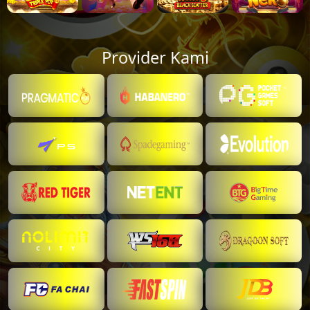
Provider Kami