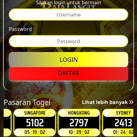
Silakan login untuk bermain
Password
LOGIN
DAFTAR
Pasaran Togel
Lihat lebih banyak
SINGAPORE
HONGKONG
SYDNEY
5102
2797
2413
05 : 19 : 01
10 : 39 : 01
01 : 24 : 01