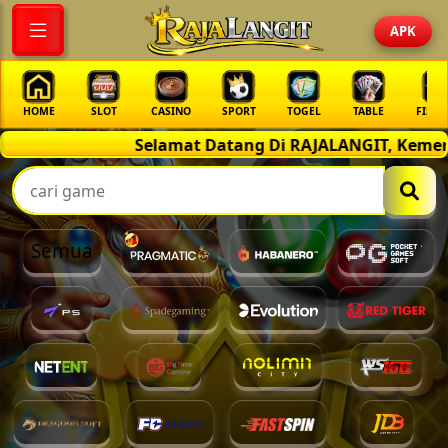
APK
HOME
SLOT
CASINO
SPORT
TOGEL
TABLE
FISHIN
Selamat Datang Di RAJALANGIT, Kemenangan 
Semua